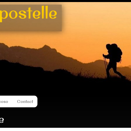
ostelle
coso
Contact
e